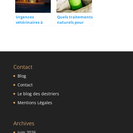
suffit pas
Urgences
Quels traitements
vétérinaires à
naturels pour
Toulouse : votre
améliorer la santé
cabinet de garde à
des animaux ?
L’Union, ce qu’il
faut savoir avant
de venir
Contact
Blog
Contact
Le blog des destriers
Mentions Légales
Archives
juin 2026