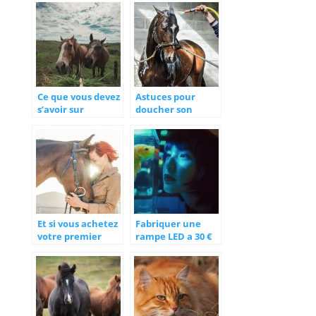
Ce que vous devez
Astuces pour
s’avoir sur
doucher son
l’alimentation du
cheval
cheval
Et si vous achetez
Fabriquer une
votre premier
rampe LED a 30 €
cheval
pour son
maintenant!
aquarium 240
litres