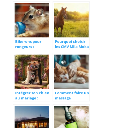
pour bien élever
seulement 15
son hamster tout
minutes par jour
en protégeant vos
pour lui
autres animaux
apprendre des
domestiques
tours
impressionnants
Biberons pour
Pourquoi choisir
rongeurs :
les CMV Mila Moka
pourquoi sont-ils
pour la santé de
importants pour
votre cheval
l’hydratation en
voyage ?
Intégrer son chien
Comment faire un
au mariage :
massage
conseils et
cardiaque sur un
astuces pour
chien ou un chat ?
harmoniser sa
Quand cette
tenue avec votre
intervention
thème
d’urgence ne