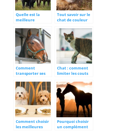
Quelle est la
Tout savoir sur le
meilleure
chat de couleur
alimentation
rousse
pour votre bétail ?
Comment
Chat : comment
transporter ses
limiter les couts
chevaux en toute
des soins
securite ?
veterinaires ?
Comment choisir
Pourquoi choisir
les meilleures
un complément
croquettes pour
alimentaire pour