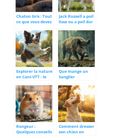
Chaton Gris : Tout
Jack Russell a poil
ce que vous devez
lisse ou a poil dur
savoir sur les
? Que faut-il
noms inspirés de
choisir ?
la mythologie
L’evolution
historique
influencant votre
decision
Explorer la nature
Que mange un
en Cani-VTT : le
Sanglier
sport canin ideal a
Dangereux ?
pratiquer avec
Adaptation de son
son border collie
régime face aux
nouvelles
conditions
environnemental
es
Rongeur :
Comment dresser
Quelques conseils
son chien en