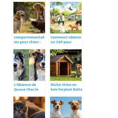
votre chien :
l’estomac de votre
guide complet
cheval ?
comportementali
Comment obtenir
ste pour chien :
un CAP pour
comment choisir
travailler avec les
le bon expert
animaux et
pour votre
quelles
compagnon
opportunités de
carrière ?
L’Absence de
Niche chien en
Queue Chez le
bois Ferplast Baita
Berger Australien
60 : notre test et
: Un Atout en
avis complet sur
Compétition ?
cette solution
thermique