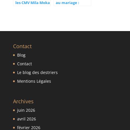
les CMV Mila Moka
au mariage :
pour la santé de
conseils et
votre cheval
astuces pour
harmoniser sa
tenue avec votre
thème
Contact
Blog
Contact
Le blog des destriers
Mentions Légales
Archives
juin 2026
avril 2026
février 2026