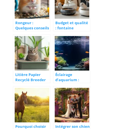
formation et
débouchés
Rongeur :
Budget et qualité
Quelques conseils
: fontaine
pour bien élever
silencieuse pour
son hamster tout
le chat,
en protégeant vos
comparatif et
autres animaux
solutions
domestiques
économiques
Litière Papier
Éclairage
Recyclé Breeder
d’aquarium :
Celect 100%
comparatif tubes
biodégradable :
T5 vs T8 en
confort et respect
aquariophilie,
de
lequel choisir
l’environnement
pour vos plantes
aquatiques ?
Pourquoi choisir
Intégrer son chien