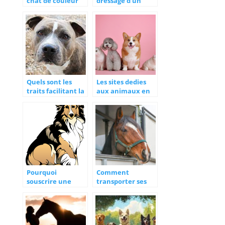
chat de couleur
dressage d’un
rousse
chiot malinois.
Quels sont les
Les sites dedies
traits facilitant la
aux animaux en
reconnaissance
tout genre
d’un vrai
american staff ?
Pourquoi
Comment
souscrire une
transporter ses
assurance sante
chevaux en toute
pour son border
securite ?
collie ?