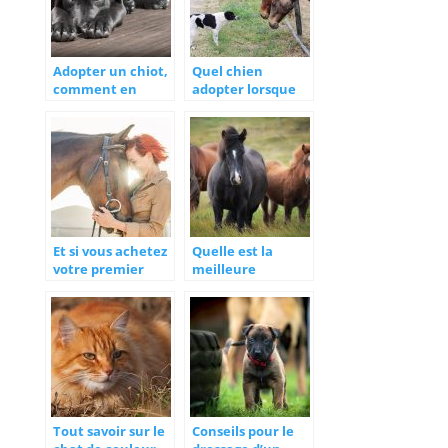
Adopter un chiot,
Quel chien
comment en
adopter lorsque
prendre soin ?
l’on a un cheval ?
Et si vous achetez
Quelle est la
votre premier
meilleure
cheval
alimentation
maintenant!
pour votre bétail ?
Tout savoir sur le
Conseils pour le