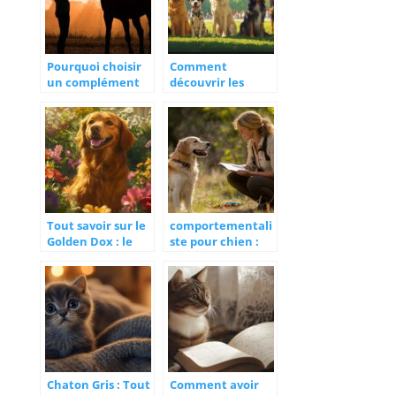
Pourquoi choisir
Comment
un complément
découvrir les
alimentaire pour
différentes races
l’estomac de votre
de chiens et
cheval ?
choisir la plus
adaptée à votre
mode de vie
Tout savoir sur le
comportementali
Golden Dox : le
ste pour chien :
charmant
comment choisir
mélange de
le bon expert
Golden Retriever
pour votre
et Teckel
compagnon
Chaton Gris : Tout
Comment avoir