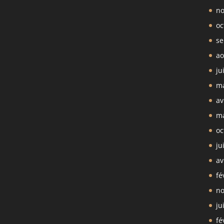
no
oc
se
ao
ju
ma
av
ma
oc
ju
av
fé
no
ju
fé