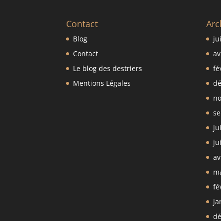
Contact
Arc
Blog
ju
Contact
av
Le blog des destriers
fé
Mentions Légales
dé
no
se
ju
ju
av
ma
fé
ja
dé