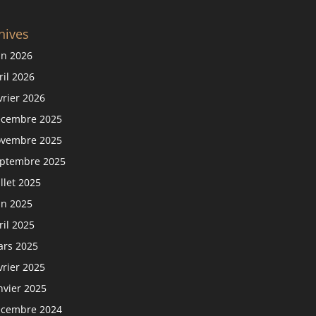
hives
in 2026
ril 2026
vrier 2026
cembre 2025
vembre 2025
ptembre 2025
illet 2025
in 2025
ril 2025
rs 2025
vrier 2025
nvier 2025
cembre 2024