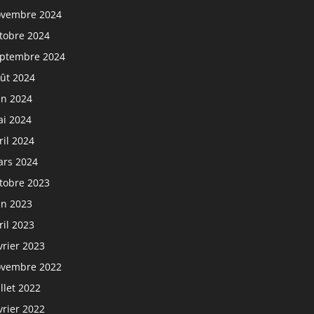
vembre 2024
tobre 2024
ptembre 2024
ût 2024
in 2024
i 2024
ril 2024
rs 2024
tobre 2023
in 2023
ril 2023
vrier 2023
vembre 2022
illet 2022
vrier 2022